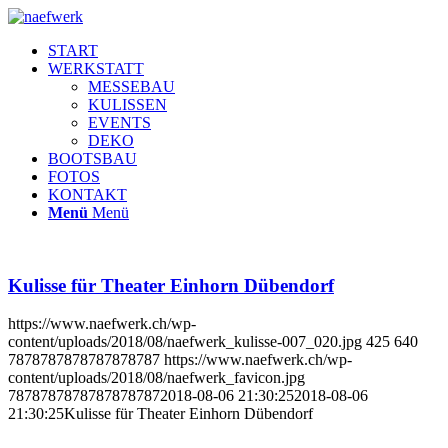
START
WERKSTATT
MESSEBAU
KULISSEN
EVENTS
DEKO
BOOTSBAU
FOTOS
KONTAKT
Menü
Menü
Kulisse für Theater Einhorn Dübendorf
https://www.naefwerk.ch/wp-
content/uploads/2018/08/naefwerk_kulisse-007_020.jpg
425
640
7878787878787878787
https://www.naefwerk.ch/wp-
content/uploads/2018/08/naefwerk_favicon.jpg
7878787878787878787
2018-08-06 21:30:25
2018-08-06
21:30:25
Kulisse für Theater Einhorn Dübendorf