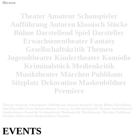
Diverse
Theater Amateur Schauspieler
Aufführung Autoren klassisch Stücke
Bühne Darstellend Spiel Darsteller
Erwachsenentheater Fantasy
Gesellschaftskritik Themen
Jugendtheater Kindertheater Komödie
Kriminalstück Medienkritik
Musiktheater Märchen Publikum
Sitzplatz Dekoration Maskenbildner
Premiere
Theater Amateur Schauspieler Aufführung Autoren klassisch Stücke Bühne Darstellend
Spiel Darsteller Erwachsenentheater Fantasy Gesellschaftskritik Themen Jugendtheater
Kindertheater Komödie Kriminalstück Medienkritik Musiktheater Märchen Publikum
Sitzplatz Dekoration Maskenbildner Premiere
EVENTS