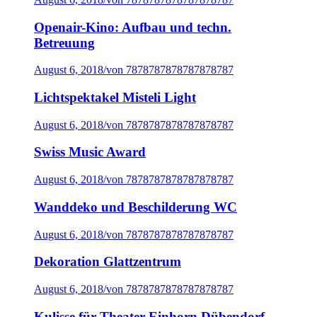
Openair-Kino: Aufbau und techn.
Betreuung
August 6, 2018
/
von 7878787878787878787
Lichtspektakel Misteli Light
August 6, 2018
/
von 7878787878787878787
Swiss Music Award
August 6, 2018
/
von 7878787878787878787
Wanddeko und Beschilderung WC
August 6, 2018
/
von 7878787878787878787
Dekoration Glattzentrum
August 6, 2018
/
von 7878787878787878787
Kulisse für Theater Einhorn Dübendorf