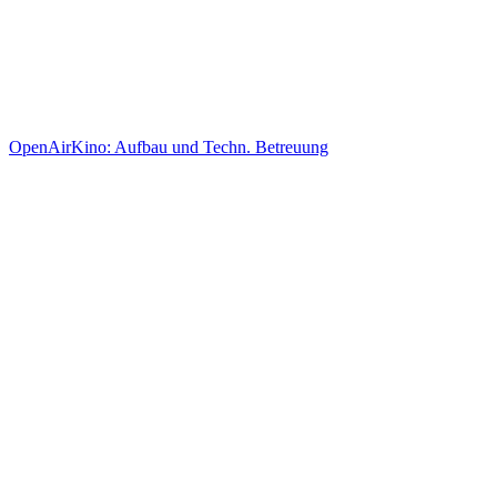
Alles für Ihren gelungen Event. Planung der
vorhandenen Fläche.
Bau und Montage der Möbel, Dekoration und
Sonstigem
OpenAirKino: Aufbau und Techn. Betreuung