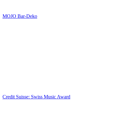
OpenAirKino
MOJO Bar-Deko
MOJO Bar-Deko
Credit Suisse: Swiss Music Award