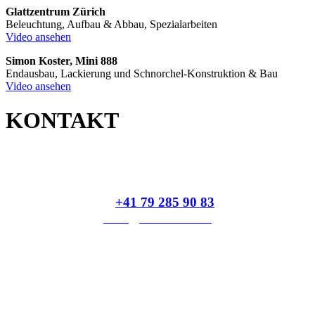
Glattzentrum Zürich
Beleuchtung, Aufbau & Abbau, Spezialarbeiten
Video ansehen
Simon Koster, Mini 888
Endausbau, Lackierung und Schnorchel-Konstruktion & Bau
Video ansehen
KONTAKT
naefwerk
gewerbestrasse 1
8475 ossingen
m
+41 79 285 90 83
mail@naefwerk.ch
zur Google Map
Ueli Näf