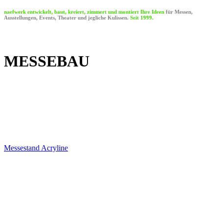
naefwerk entwickelt, baut, kreiert, zimmert und montiert Ihre Ideen
für Messen,
Ausstellungen, Events, Theater und jegliche Kulissen.
Seit 1999.
MESSEBAU
Es gilt dem Zielpublikum die richtige Botschaft zu
vermitteln.
Lösungen nach Mass und Anlass sind gefragt und
somit bei naefwerk in den richtigen handwerklichen
Händen.
Messestand Acryline