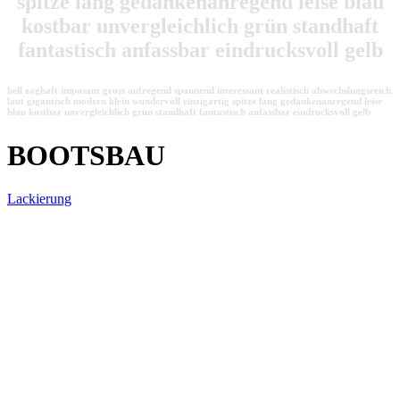
spitze lang gedankenanregend leise blau
kostbar unvergleichlich grün standhaft
fantastisch anfassbar eindrucksvoll gelb
hell zaghaft imposant gross aufregend spannend interessant realistisch abwechslungsreich
laut gigantisch modern klein wundervoll einzigartig spitze lang gedankenanregend leise
blau kostbar unvergleichlich grün standhaft fantastisch anfassbar eindrucksvoll gelb
BOOTSBAU
Lackierung