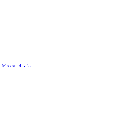
Messestand Acryline
Messestand avaloq