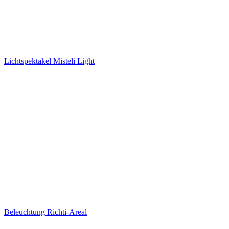
Credit Suisse: Swiss Music Award
Lichtspektakel Misteli Light
Lichtspektakel Misteli Light
Beleuchtung Richti-Areal