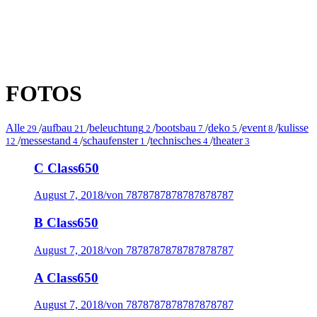
FOTOS
Alle
/
aufbau
/
beleuchtung
/
bootsbau
/
deko
/
event
/
kulisse
29
21
2
7
5
8
/
messestand
/
schaufenster
/
technisches
/
theater
12
4
1
4
3
C Class650
August 7, 2018
/
von 7878787878787878787
B Class650
August 7, 2018
/
von 7878787878787878787
A Class650
August 7, 2018
/
von 7878787878787878787